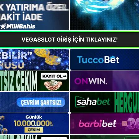
VEGASSLOT GİRİŞ İÇİN TIKLAYINIZ!