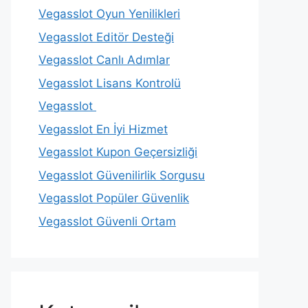
Vegasslot Oyun Yenilikleri
Vegasslot Editör Desteği
Vegasslot Canlı Adımlar
Vegasslot Lisans Kontrolü
Vegasslot
Vegasslot En İyi Hizmet
Vegasslot Kupon Geçersizliği
Vegasslot Güvenilirlik Sorgusu
Vegasslot Popüler Güvenlik
Vegasslot Güvenli Ortam