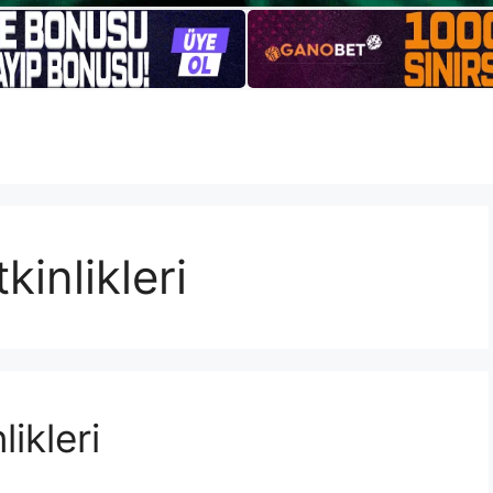
kinlikleri
ikleri