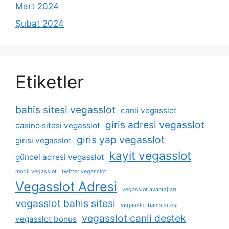
Mart 2024
Şubat 2024
Etiketler
bahis sitesi vegasslot
canli vegasslot
giris adresi vegasslot
casino sitesi vegasslot
giris yap vegasslot
girisi vegasslot
kayit vegasslot
güncel adresi vegasslot
mobil vegasslot
twitter vegasslot
Vegasslot Adresi
vegasslot avantajları
vegasslot bahis sitesi
vegasslot bahis sitesi
vegasslot canli destek
vegasslot bonus