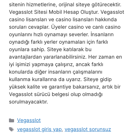
sitenin hizmetlerine, orijinal siteye götürecektir.
Vegasslot Sitesi Mobil Hesap Oluştur. Vegasslot
casino lisansları ve casino lisansları hakkında
soruları cevaplar. Üyeler casino ve canlı casino
oyunlarını hızlı oynamayı severler. İnsanların
oynadığı farklı yerler oynamaları için farklı
oyunlara sahip. Siteye katılarak bu
avantajlardan yararlanabilirsiniz. Her zaman en
iyi işimizi yapmaya çalışırız, ancak farklı
konularda diğer insanların çalışmalarını
kullanma kurallarına da uyarız. Siteye gidip
yüksek kalite ve garantiye bakarsanız, artık bir
Vegasslot sürücü belgesi olup olmadığı
sorulmayacaktır.
Kategoriler
Vegasslot
Etiketler
vegasslot giris yap
,
vegasslot sorunsuz