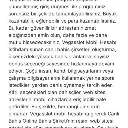
güncellenmiş giriş düğmesi ile programınızı
sorunsuz bir şekilde tamamlayabilirsiniz. Büyük
kazanabilir, eğlenebilir ve para kazanabilirsiniz.
Bu kadar güvenilir bir adresten hizmet
aldığınızdan emin olun, daha fazla ve daha
mutlu hissedeceksiniz. Vegasslot Mobil Hesabı
İstihdam sunan canlı bahis şirketleri oluşturma,
ülkemizdeki yüksek bahis oranları ve sayısız
bonus seçeneği sayesinde hızlanmaya devam
ediyor. Çoğu insan, kendi bilgisayarlarını veya
çalışma bilgisayarlarını kullanmak yerine spora
istedikleri yerden bahis oynamayı tercih eder.
Kârlı seçenekleri olan bahisçiler, web sitesi
adreslerini mobil cihazlarda erişilebilir hale
getirdiler. Bu şekilde, herhangi bir sorun
olmadan Vegasslot mobil hesabına girerek Canlı
Bahis Online Bahis Şirketi’nin resmi web sitesi