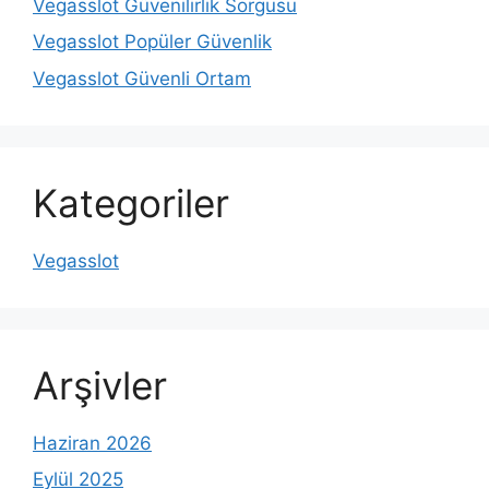
Vegasslot Güvenilirlik Sorgusu
Vegasslot Popüler Güvenlik
Vegasslot Güvenli Ortam
Kategoriler
Vegasslot
Arşivler
Haziran 2026
Eylül 2025