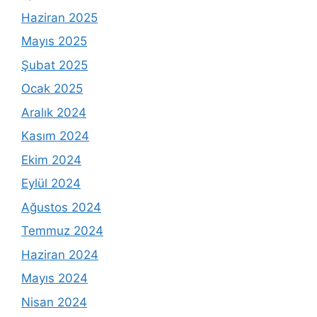
Haziran 2025
Mayıs 2025
Şubat 2025
Ocak 2025
Aralık 2024
Kasım 2024
Ekim 2024
Eylül 2024
Ağustos 2024
Temmuz 2024
Haziran 2024
Mayıs 2024
Nisan 2024