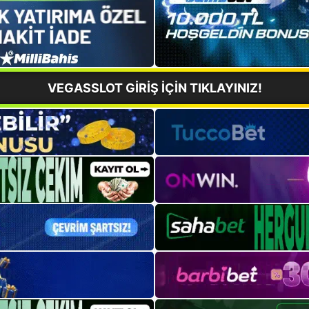
VEGASSLOT GİRİŞ İÇİN TIKLAYINIZ!