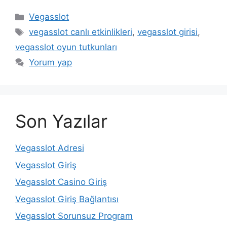
Kategoriler
Vegasslot
Etiketler
vegasslot canlı etkinlikleri
,
vegasslot girisi
,
vegasslot oyun tutkunları
Yorum yap
Son Yazılar
Vegasslot Adresi
Vegasslot Giriş
Vegasslot Casino Giriş
Vegasslot Giriş Bağlantısı
Vegasslot Sorunsuz Program