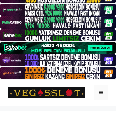
İçeriğe
atla
Menü