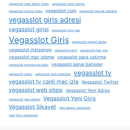
vegasslot canlı bahis sitesi
vegasslot canlı casino
vegasslot com
vegasslot casino sitesi
vegasslot gerçek zamanlı
vegasslot giris adresi
vegasslot girisi
vegasslot giris yap
Vegasslot Giriş
vegasslot güncel adres
vegasslot instagram
vegasslot kayit
vegasslot maç izle
vegasslot maç izleme
vegasslot para yatirma
vegasslot sanal bahisler
vegasslot promosyon kodu
vegasslot tv
vegasslot sitesi
vegasslot spor bahisleri
vegasslot tv canli maç izle
Vegasslot Twitter
vegasslot web sitesi
Vegasslot Yeni Adres
Vegasslot Yeni Giriş
vegasslot yeni adresi
Vegasslot Şikayet
yeni adresi vegasslot
yeni giris vegasslot