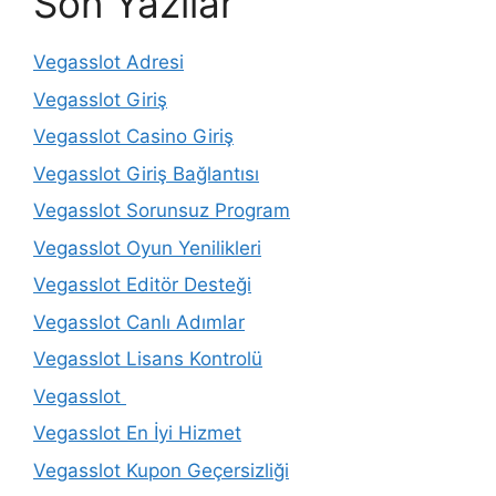
Son Yazılar
Vegasslot Adresi
Vegasslot Giriş
Vegasslot Casino Giriş
Vegasslot Giriş Bağlantısı
Vegasslot Sorunsuz Program
Vegasslot Oyun Yenilikleri
Vegasslot Editör Desteği
Vegasslot Canlı Adımlar
Vegasslot Lisans Kontrolü
Vegasslot
Vegasslot En İyi Hizmet
Vegasslot Kupon Geçersizliği