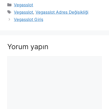
Kategoriler
Vegasslot
Etiketler
Vegasslot
,
Vegasslot Adres Değişikliği
Vegasslot Giriş
Yorum yapın
Yorum