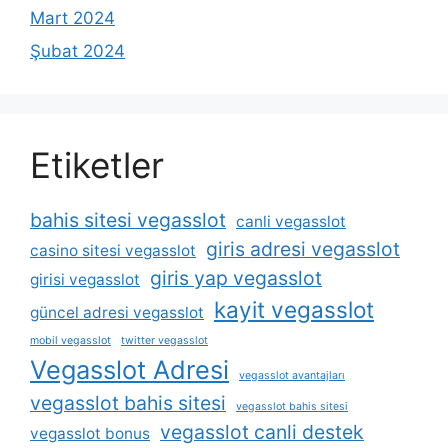
Mart 2024
Şubat 2024
Etiketler
bahis sitesi vegasslot
canli vegasslot
giris adresi vegasslot
casino sitesi vegasslot
giris yap vegasslot
girisi vegasslot
kayit vegasslot
güncel adresi vegasslot
mobil vegasslot
twitter vegasslot
Vegasslot Adresi
vegasslot avantajları
vegasslot bahis sitesi
vegasslot bahis sitesi
vegasslot canli destek
vegasslot bonus