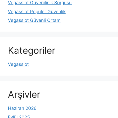
Vegasslot Güvenilirlik Sorgusu
Vegasslot Popüler Güvenlik
Vegasslot Güvenli Ortam
Kategoriler
Vegasslot
Arşivler
Haziran 2026
Eylül 2025