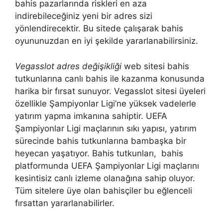
bahis pazarlarında riskleri en aza
indirebileceğiniz yeni bir adres sizi
yönlendirecektir. Bu sitede çalışarak bahis
oyununuzdan en iyi şekilde yararlanabilirsiniz.
Vegasslot adres değişikliği
web sitesi bahis
tutkunlarına canlı bahis ile kazanma konusunda
harika bir fırsat sunuyor. Vegasslot sitesi üyeleri
özellikle Şampiyonlar Ligi’ne yüksek vadelerle
yatırım yapma imkanına sahiptir. UEFA
Şampiyonlar Ligi maçlarının sıkı yapısı, yatırım
sürecinde bahis tutkunlarına bambaşka bir
heyecan yaşatıyor. Bahis tutkunları, bahis
platformunda UEFA Şampiyonlar Ligi maçlarını
kesintisiz canlı izleme olanağına sahip oluyor.
Tüm sitelere üye olan bahisçiler bu eğlenceli
fırsattan yararlanabilirler.