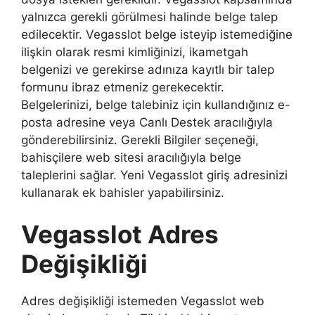
yalnızca gerekli görülmesi halinde belge talep
edilecektir. Vegasslot belge isteyip istemediğine
ilişkin olarak resmi kimliğinizi, ikametgah
belgenizi ve gerekirse adınıza kayıtlı bir talep
formunu ibraz etmeniz gerekecektir.
Belgelerinizi, belge talebiniz için kullandığınız e-
posta adresine veya Canlı Destek aracılığıyla
gönderebilirsiniz. Gerekli Bilgiler seçeneği,
bahisçilere web sitesi aracılığıyla belge
taleplerini sağlar. Yeni Vegasslot giriş adresinizi
kullanarak ek bahisler yapabilirsiniz.
Vegasslot Adres
Değişikliği
Adres değişikliği istemeden Vegasslot web