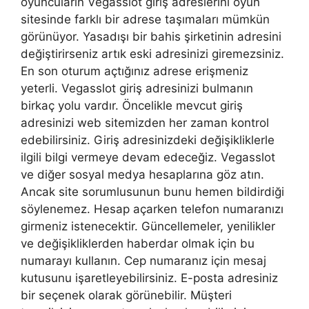
oyuncuların Vegasslot giriş adreslerini oyun
sitesinde farklı bir adrese taşımaları mümkün
görünüyor. Yasadışı bir bahis şirketinin adresini
değiştirirseniz artık eski adresinizi giremezsiniz.
En son oturum açtığınız adrese erişmeniz
yeterli. Vegasslot giriş adresinizi bulmanın
birkaç yolu vardır. Öncelikle mevcut giriş
adresinizi web sitemizden her zaman kontrol
edebilirsiniz. Giriş adresinizdeki değişikliklerle
ilgili bilgi vermeye devam edeceğiz. Vegasslot
ve diğer sosyal medya hesaplarına göz atın.
Ancak site sorumlusunun bunu hemen bildirdiği
söylenemez. Hesap açarken telefon numaranızı
girmeniz istenecektir. Güncellemeler, yenilikler
ve değişikliklerden haberdar olmak için bu
numarayı kullanın. Cep numaranız için mesaj
kutusunu işaretleyebilirsiniz. E-posta adresiniz
bir seçenek olarak görünebilir. Müşteri