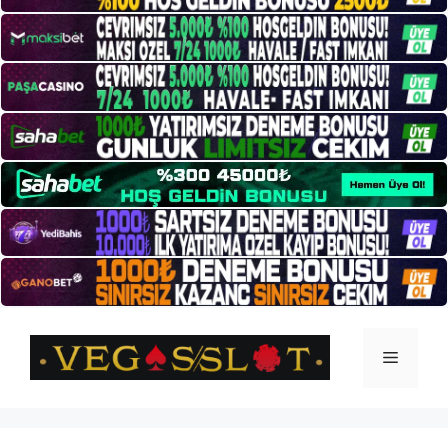
İçeriğe
atla
Menü