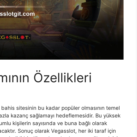
ının Özellikleri
t bahis sitesinin bu kadar popüler olmasının temel
 fazla kazanç sağlamayı hedeflemesidir. Bu yüksek
mlu kişilerin sayısında ve buna bağlı olarak
caktır. Sonuç olarak Vegasslot, her iki taraf için