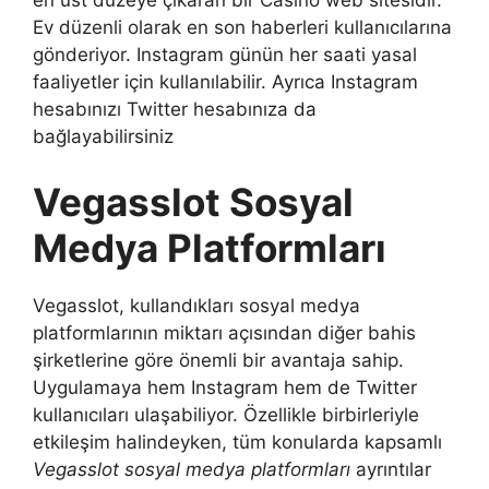
en üst düzeye çıkaran bir Casino web sitesidir.
Ev düzenli olarak en son haberleri kullanıcılarına
gönderiyor. Instagram günün her saati yasal
faaliyetler için kullanılabilir. Ayrıca Instagram
hesabınızı Twitter hesabınıza da
bağlayabilirsiniz
Vegasslot Sosyal
Medya Platformları
Vegasslot, kullandıkları sosyal medya
platformlarının miktarı açısından diğer bahis
şirketlerine göre önemli bir avantaja sahip.
Uygulamaya hem Instagram hem de Twitter
kullanıcıları ulaşabiliyor. Özellikle birbirleriyle
etkileşim halindeyken, tüm konularda kapsamlı
Vegasslot sosyal medya platformları
ayrıntılar