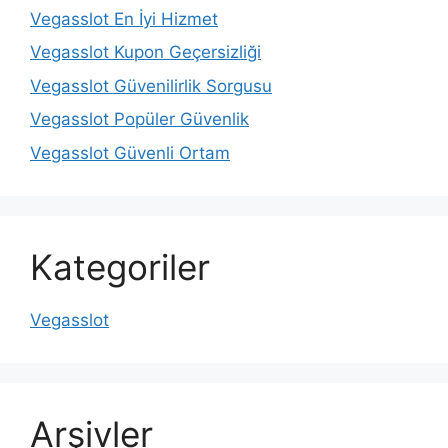
Vegasslot En İyi Hizmet
Vegasslot Kupon Geçersizliği
Vegasslot Güvenilirlik Sorgusu
Vegasslot Popüler Güvenlik
Vegasslot Güvenli Ortam
Kategoriler
Vegasslot
Arşivler