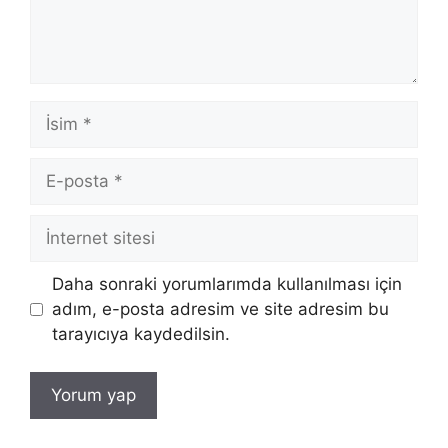
İsim
E-
posta
İnternet
sitesi
Daha sonraki yorumlarımda kullanılması için
adım, e-posta adresim ve site adresim bu
tarayıcıya kaydedilsin.