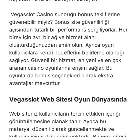
Vegasslot Casino sunduğu bonus tekliflerine
güvenebilir miyiz? Bonus site güvenilirliği
açısından tutarlı bir performans sergiliyorlar. Her
birey için ayrı bir ağ ve hizmet alanı
oluşturduğunuzdan emin olun. Ayrıca oyun
kullanıcılara kendi hedeflerini belirleme olanağı
sağlıyor. Güvenli bir hizmet, en yeni ve en çok
aranan casino oyunlarına erişim sağlar. Bu
oyunlarda bonus seçenekleri olarak ekstra
avantajlar mevcuttur.
Vegasslot Web Sitesi Oyun Dünyasında
Web siteniz kullanıcıların tercih ettikleri içeriği
görüntülemesine olanak tanır. Ayrıca bu
materyal düzenli olarak güncellenmekte ve
kullanım için yetkilendirilmektedir. Bu web sitesi