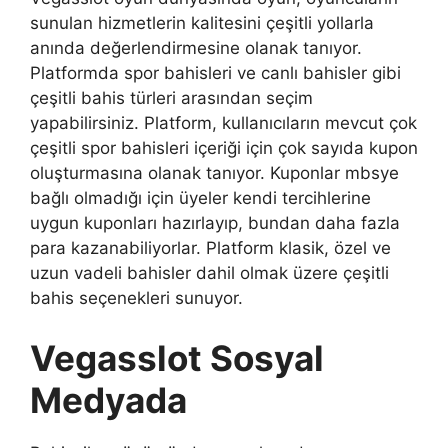
sunulan hizmetlerin kalitesini çeşitli yollarla
anında değerlendirmesine olanak tanıyor.
Platformda spor bahisleri ve canlı bahisler gibi
çeşitli bahis türleri arasından seçim
yapabilirsiniz. Platform, kullanıcıların mevcut çok
çeşitli spor bahisleri içeriği için çok sayıda kupon
oluşturmasına olanak tanıyor. Kuponlar mbsye
bağlı olmadığı için üyeler kendi tercihlerine
uygun kuponları hazırlayıp, bundan daha fazla
para kazanabiliyorlar. Platform klasik, özel ve
uzun vadeli bahisler dahil olmak üzere çeşitli
bahis seçenekleri sunuyor.
Vegasslot Sosyal
Medyada