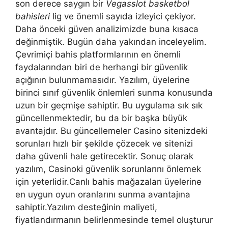
son derece saygın bir
Vegasslot basketbol
bahisleri
lig ve önemli sayıda izleyici çekiyor.
Daha önceki güven analizimizde buna kısaca
değinmiştik. Bugün daha yakından inceleyelim.
Çevrimiçi bahis platformlarının en önemli
faydalarından biri de herhangi bir güvenlik
açığının bulunmamasıdır. Yazılım, üyelerine
birinci sınıf güvenlik önlemleri sunma konusunda
uzun bir geçmişe sahiptir. Bu uygulama sık sık
güncellenmektedir, bu da bir başka büyük
avantajdır. Bu güncellemeler Casino sitenizdeki
sorunları hızlı bir şekilde çözecek ve sitenizi
daha güvenli hale getirecektir. Sonuç olarak
yazılım, Casinoki güvenlik sorunlarını önlemek
için yeterlidir.Canlı bahis mağazaları üyelerine
en uygun oyun oranlarını sunma avantajına
sahiptir.Yazılım desteğinin maliyeti,
fiyatlandırmanın belirlenmesinde temel oluşturur