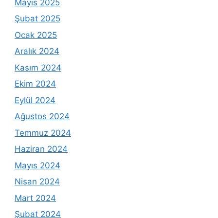
Mayıs 2025
Şubat 2025
Ocak 2025
Aralık 2024
Kasım 2024
Ekim 2024
Eylül 2024
Ağustos 2024
Temmuz 2024
Haziran 2024
Mayıs 2024
Nisan 2024
Mart 2024
Şubat 2024