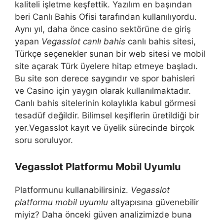
kaliteli işletme keşfettik. Yazılım en başından
beri Canlı Bahis Ofisi tarafından kullanılıyordu.
Aynı yıl, daha önce casino sektörüne de giriş
yapan
Vegasslot canlı bahis
canlı bahis sitesi,
Türkçe seçenekler sunan bir web sitesi ve mobil
site açarak Türk üyelere hitap etmeye başladı.
Bu site son derece saygındır ve spor bahisleri
ve Casino için yaygın olarak kullanılmaktadır.
Canlı bahis sitelerinin kolaylıkla kabul görmesi
tesadüf değildir. Bilimsel keşiflerin üretildiği bir
yer.Vegasslot kayıt ve üyelik sürecinde birçok
soru soruluyor.
Vegasslot Platformu Mobil Uyumlu
Platformunu kullanabilirsiniz.
Vegasslot
platformu mobil uyumlu
altyapısına güvenebilir
miyiz? Daha önceki güven analizimizde buna