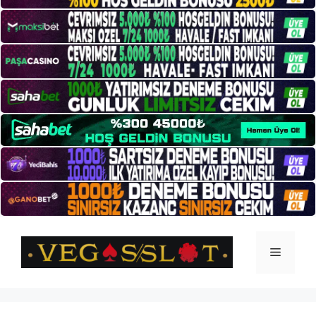
İçeriğe
atla
Menü