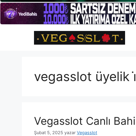
İçeriğe
atla
vegasslot üyelik i̇
Vegasslot Canlı Bahi
Şubat 5, 2025
yazar
Vegasslot