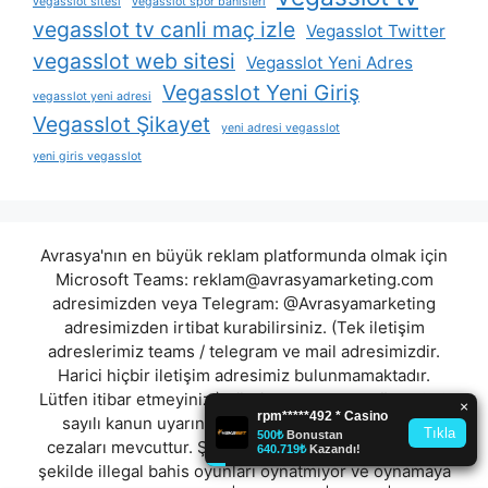
vegasslot sitesi
vegasslot spor bahisleri
vegasslot tv canli maç izle
Vegasslot Twitter
vegasslot web sitesi
Vegasslot Yeni Adres
Vegasslot Yeni Giriş
vegasslot yeni adresi
Vegasslot Şikayet
yeni adresi vegasslot
yeni giris vegasslot
Avrasya'nın en büyük reklam platformunda olmak için
Microsoft Teams:
reklam@avrasyamarketing.com
adresimizden veya Telegram: @Avrasyamarketing
adresimizden irtibat kurabilirsiniz. (Tek iletişim
adreslerimiz teams / telegram ve mail adresimizdir.
Harici hiçbir iletişim adresimiz bulunmamaktadır.
Lütfen itibar etmeyiniz.) Türkiye yasalarına göre 7258
sayılı kanun uyarınca yasa dışı bahis oynamanın
cezaları mevcuttur. Şu an bulunduğunuz site hiç bir
şekilde illegal bahis oyunları oynatmıyor ve oynamaya