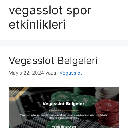
vegasslot spor
etkinlikleri
Vegasslot Belgeleri
Mayıs 22, 2024
yazar
Vegasslot