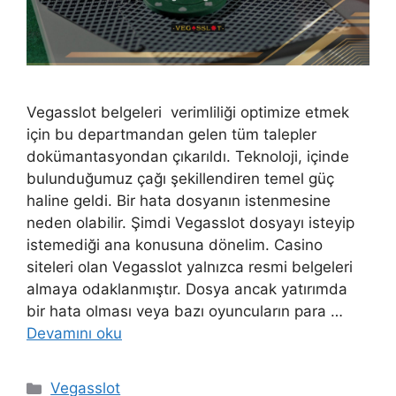
Vegasslot belgeleri verimliliği optimize etmek
için bu departmandan gelen tüm talepler
dokümantasyondan çıkarıldı. Teknoloji, içinde
bulunduğumuz çağı şekillendiren temel güç
haline geldi. Bir hata dosyanın istenmesine
neden olabilir. Şimdi Vegasslot dosyayı isteyip
istemediği ana konusuna dönelim. Casino
siteleri olan Vegasslot yalnızca resmi belgeleri
almaya odaklanmıştır. Dosya ancak yatırımda
bir hata olması veya bazı oyuncuların para …
Devamını oku
Kategoriler
Vegasslot