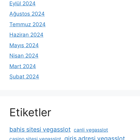
Eylül 2024
Ağustos 2024
Temmuz 2024
Haziran 2024
Mayıs 2024
Nisan 2024
Mart 2024
Şubat 2024
Etiketler
bahis sitesi vegasslot
canli vegasslot
giris adresi vegasslot
casino sitesi vegasslot