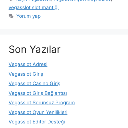
vegasslot slot mantığı
Yorum yap
Son Yazılar
Vegasslot Adresi
Vegasslot Giriş
Vegasslot Casino Giriş
Vegasslot Giriş Bağlantısı
Vegasslot Sorunsuz Program
Vegasslot Oyun Yenilikleri
Vegasslot Editör Desteği