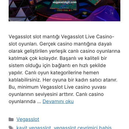
Vegasslot slot mantığı Vegasslot Live Casino-
slot oyunları. Gerçek casino mantığına dayalı
olarak geliştirilen yerleşik canlı casino oyunlarına
katılmak çok kolaydır. Başarılı ve kaliteli bir
sistem olduğu için bağlantı en hızlı şekilde
yapılır. Canlı oyun kategorilerine hemen
katılabilirsiniz. Her oyuna bir kadın satıcı atanır.
Bu, minimum Vegasslot Live casino yuvası
oyunlarının seviyesini arttırır. Canlı casino
oyunlarında …
Devamını oku
Kategoriler
Vegasslot
Etiketler
kayit vegasslot
,
vegasslot çevrimiçi bahis
,