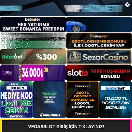
×
VEGASSLOT GİRİŞ İÇİN TIKLAYINIZ!