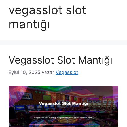
vegasslot slot
mantığı
Vegasslot Slot Mantığı
Eylül 10, 2025
yazar
Vegasslot