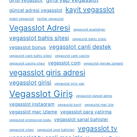
girisi vegasslot
kayit vegasslot
güncel adresi vegasslot
mobil vegasslot
twitter vegasslot
Vegasslot Adresi
vegasslot avantajları
vegasslot bahis sitesi
vegasslot bahis sitesi
vegasslot canli destek
vegasslot bonus
vegasslot canlı bahis sitesi
vegasslot canlı casino
vegasslot com
vegasslot casino sitesi
vegasslot gerçek zamanlı
vegasslot giris adresi
vegasslot girisi
vegasslot giris yap
Vegasslot Giriş
vegasslot güncel adres
vegasslot instagram
vegasslot kayit
vegasslot maç izle
vegasslot maç izleme
vegasslot para yatirma
vegasslot sanal bahisler
vegasslot promosyon kodu
vegasslot tv
vegasslot sitesi
vegasslot spor bahisleri