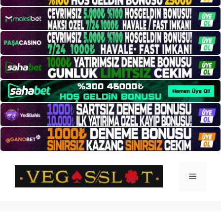
İçeriğe
atla
Menü