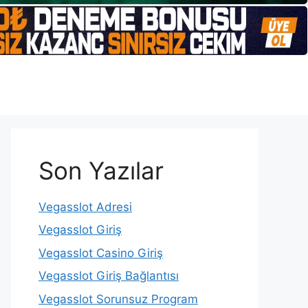
Son Yazılar
Vegasslot Adresi
Vegasslot Giriş
Vegasslot Casino Giriş
Vegasslot Giriş Bağlantısı
Vegasslot Sorunsuz Program