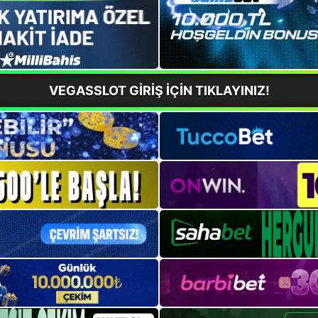
VEGASSLOT GİRİŞ İÇİN TIKLAYINIZ!