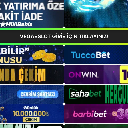
VEGASSLOT GİRİŞ İÇİN TIKLAYINIZ!