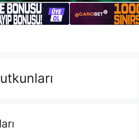
utkunları
arı