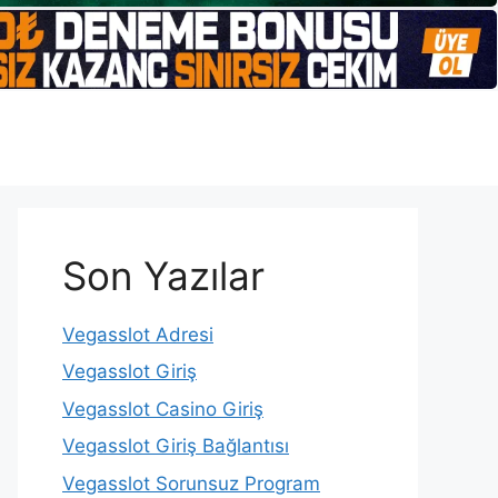
Son Yazılar
Vegasslot Adresi
Vegasslot Giriş
Vegasslot Casino Giriş
Vegasslot Giriş Bağlantısı
Vegasslot Sorunsuz Program