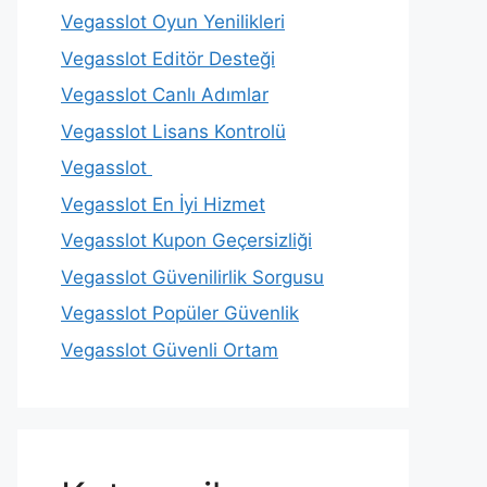
Vegasslot Oyun Yenilikleri
Vegasslot Editör Desteği
Vegasslot Canlı Adımlar
Vegasslot Lisans Kontrolü
Vegasslot
Vegasslot En İyi Hizmet
Vegasslot Kupon Geçersizliği
Vegasslot Güvenilirlik Sorgusu
Vegasslot Popüler Güvenlik
Vegasslot Güvenli Ortam