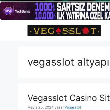
İçeriğe
atla
vegasslot altyapı
Vegasslot Casino Sit
Mayıs 25, 2024
yazar
Vegasslot