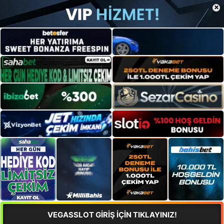
×
VEGASSLOT GİRİŞ İÇİN TIKLAYINIZ!