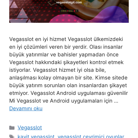
Vegasslot en iyi hizmet Vegasslot ülkemizdeki
en iyi çözümleri veren bir yerdir. Olası insanlar
büyük yatırımlar ve bahisler yapmadan önce
Vegasslot hakkındaki şikayetleri kontrol etmek
istiyorlar. Vegasslot hizmet iyi olsa bile,
anlaşılması kolay olmayan bir site. Kimse sitede
büyük yatırım sorunları olan insanlardan şikayet
etmiyor. Vegasslot Android uygulaması güvenilir
Mi Vegasslot ve Android uygulamaları için …
Devamını oku
Kategoriler
Vegasslot
Etiketler
kayit vegasslot
,
vegasslot çevrimiçi oyunlar
,