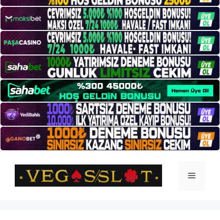
İçeriğe
atla
Menü