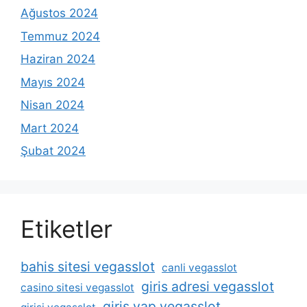
Ağustos 2024
Temmuz 2024
Haziran 2024
Mayıs 2024
Nisan 2024
Mart 2024
Şubat 2024
Etiketler
bahis sitesi vegasslot
canli vegasslot
giris adresi vegasslot
casino sitesi vegasslot
giris yap vegasslot