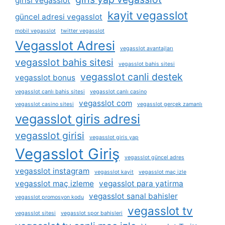
girisi vegasslot
kayit vegasslot
güncel adresi vegasslot
mobil vegasslot
twitter vegasslot
Vegasslot Adresi
vegasslot avantajları
vegasslot bahis sitesi
vegasslot bahis sitesi
vegasslot canli destek
vegasslot bonus
vegasslot canlı bahis sitesi
vegasslot canlı casino
vegasslot com
vegasslot casino sitesi
vegasslot gerçek zamanlı
vegasslot giris adresi
vegasslot girisi
vegasslot giris yap
Vegasslot Giriş
vegasslot güncel adres
vegasslot instagram
vegasslot kayit
vegasslot maç izle
vegasslot maç izleme
vegasslot para yatirma
vegasslot sanal bahisler
vegasslot promosyon kodu
vegasslot tv
vegasslot sitesi
vegasslot spor bahisleri