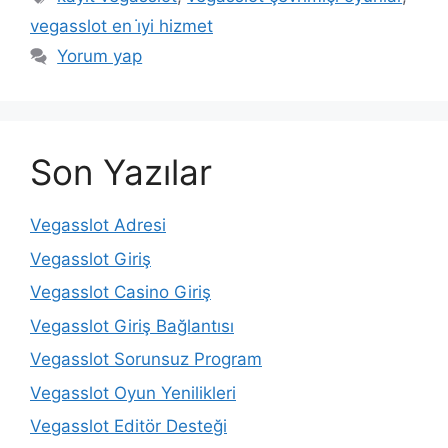
vegasslot en i̇yi hizmet
Yorum yap
Son Yazılar
Vegasslot Adresi
Vegasslot Giriş
Vegasslot Casino Giriş
Vegasslot Giriş Bağlantısı
Vegasslot Sorunsuz Program
Vegasslot Oyun Yenilikleri
Vegasslot Editör Desteği