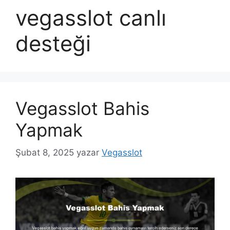
vegasslot canlı
desteği
Vegasslot Bahis
Yapmak
Şubat 8, 2025
yazar
Vegasslot